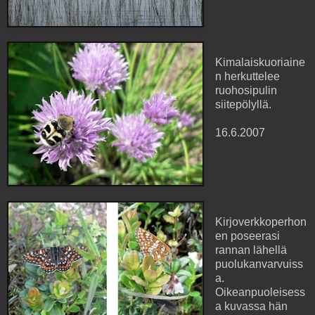
Kimalaiskuoriaine
n herkuttelee
ruohosipulin
siitepölyllä.
16.6.2007
Kirjoverkkoperhon
en poseerasi
rannan lähellä
puolukanvarvuiss
a.
Oikeanpuoleisess
a kuvassa hän