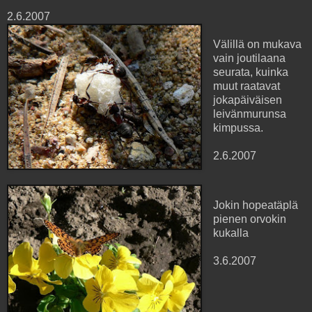
2.6.2007
Välillä on mukava
vain joutilaana
seurata, kuinka
muut raatavat
jokapäiväisen
leivänmurunsa
kimpussa.
2.6.2007
Jokin hopeatäplä
pienen orvokin
kukalla
3.6.2007