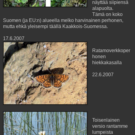
näyttää siipiensä
alapuolta.
Tämä on koko
Suomen (ja EU:n) alueella melko harvinainen perhonen,
mutta ehkä yleisempi täällä Kaakkois-Suomessa.
17.6.2007
Ratamoverkkoper
honen
hiekkakasalla
22.6.2007
Toisenlainen
versio rantamme
lumpeista