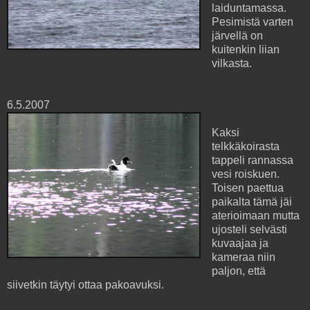
laiduntamassa.
Pesimistä varten
järvellä on
kuitenkin liian
vilkasta.
6.5.2007
Kaksi
telkkäkoirasta
tappeli rannassa
vesi roiskuen.
Toisen paettua
paikalta tämä jäi
aterioimaan mutta
ujosteli selvästi
kuvaajaa ja
kameraa niin
paljon, että
siivetkin täytyi ottaa pakoavuksi.