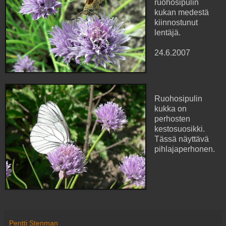
ruohosipulin
kukan medestä
kiinnostunut
lentäjä.
24.6.2007
Ruohosipulin
kukka on
perhosten
kestosuosikki.
Tässä näyttävä
pihlajaperhonen.
Pentti Stenman