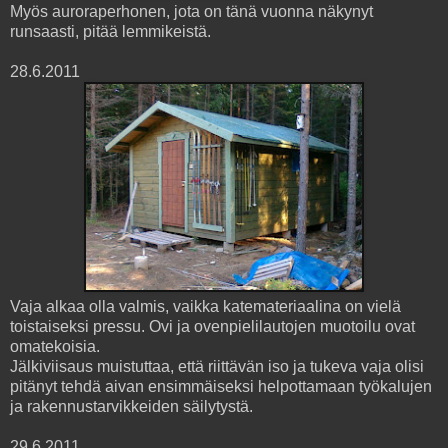
Myös auroraperhonen, jota on tänä vuonna näkynyt
runsaasti, pitää lemmikeistä.
28.6.2011
Vaja alkaa olla valmis, vaikka katemateriaalina on vielä
toistaiseksi pressu. Ovi ja ovenpielilautojen muotoilu ovat
omatekoisia.
Jälkiviisaus muistuttaa, että riittävän iso ja tukeva vaja olisi
pitänyt tehdä aivan ensimmäiseksi helpottamaan työkalujen
ja rakennustarvikkeiden säilytystä.
29.6.2011